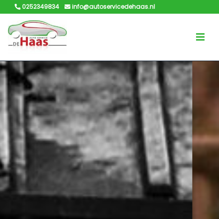
0252349834
info@autoservicedehaas.nl